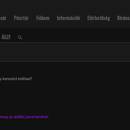
osár
Pénztár
Fiókom
Információk
Elérhetőség
Kíváns
ÁSZF
y keresést indítani?
eg az alábbi javaslatokat: