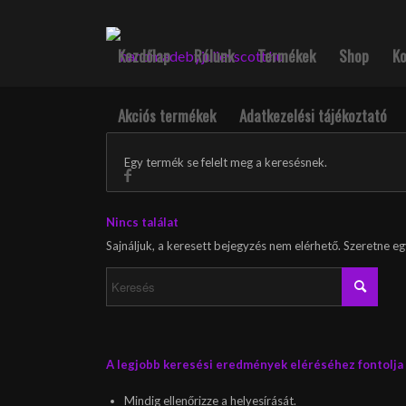
Kezdőlap
Rólunk
Termékek
Shop
K
Akciós termékek
Adatkezelési tájékoztató
Egy termék se felelt meg a keresésnek.
Nincs találat
Sajnáljuk, a keresett bejegyzés nem elérhető. Szeretne eg
A legjobb keresési eredmények eléréséhez fontolja m
Mindig ellenőrizze a helyesírását.