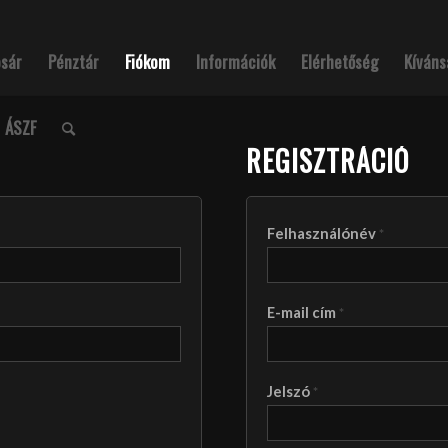
osár
Pénztár
Fiókom
Információk
Elérhetőség
Kíváns
ÁSZF
REGISZTRÁCIÓ
Felhasználónév
*
E-mail cím
*
Jelszó
*