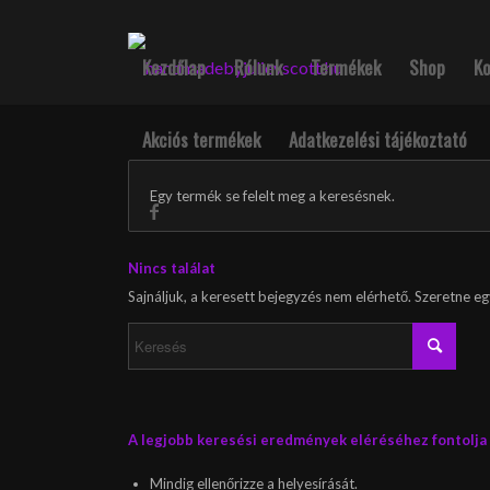
Kezdőlap
Rólunk
Termékek
Shop
K
Akciós termékek
Adatkezelési tájékoztató
Egy termék se felelt meg a keresésnek.
Nincs találat
Sajnáljuk, a keresett bejegyzés nem elérhető. Szeretne eg
A legjobb keresési eredmények eléréséhez fontolja m
Mindig ellenőrizze a helyesírását.