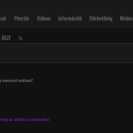
osár
Pénztár
Fiókom
Információk
Elérhetőség
Kíváns
ÁSZF
y keresést indítani?
eg az alábbi javaslatokat: