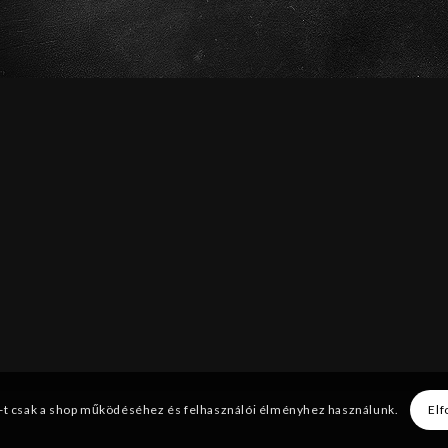
-t csak a shop működéséhez és felhasználói élményhez használunk.
Elf