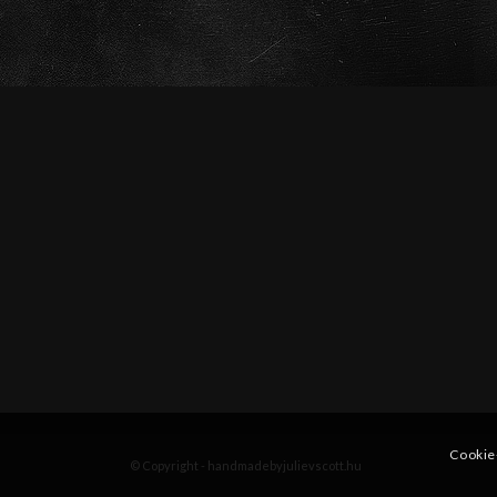
Cookie
© Copyright - handmadebyjulievscott.hu