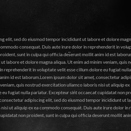
ng elit, sed do eiusmod tempor incididunt ut labore et dolore magn
 commodo consequat. Duis aute irure dolor in reprehenderit in volupt
roident, sunt in culpa qui officia deserunt mollit anim id est labo
 ut labore et dolore magna aliqua. Ut enim ad minim veniam, quis no
 reprehenderit in voluptate velit esse cillum dolore eu fugiat null
it anim id est laborum.Lorem ipsum dolor sit amet, consectetur adip
veniam, quis nostrud exercitation ullamco laboris nisi ut aliquip e
e eu fugiat nulla pariatur. Excepteur sint occaecat cupidatat non pro
consectetur adipiscing elit, sed do eiusmod tempor incididunt ut 
 nisi ut aliquip ex ea commodo consequat. Duis aute irure dolor in r
cupidatat non proident, sunt in culpa qui officia deserunt mollit ani