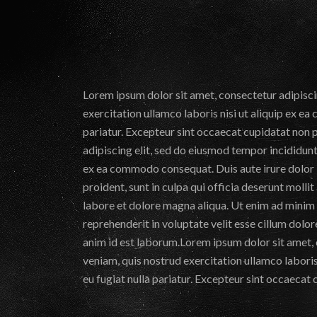
Lorem ipsum dolor sit amet, consectetur adipisci
exercitation ullamco laboris nisi ut aliquip ex ea
pariatur. Excepteur sint occaecat cupidatat non p
adipiscing elit, sed do eiusmod tempor incididunt
ex ea commodo consequat. Duis aute irure dolor in
proident, sunt in culpa qui officia deserunt moll
labore et dolore magna aliqua. Ut enim ad minim 
reprehenderit in voluptate velit esse cillum dolor
anim id est laborum.Lorem ipsum dolor sit amet, 
veniam, quis nostrud exercitation ullamco laboris
eu fugiat nulla pariatur. Excepteur sint occaecat 