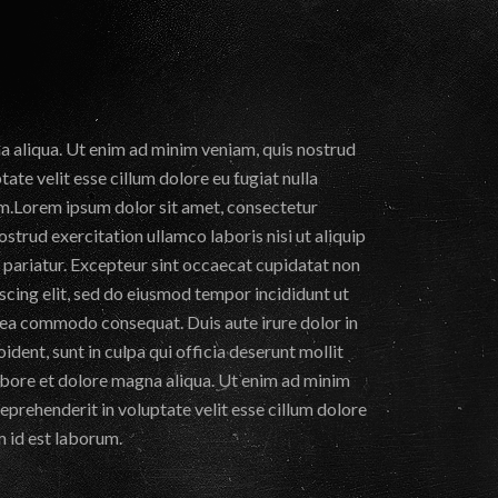
a aliqua. Ut enim ad minim veniam, quis nostrud
ate velit esse cillum dolore eu fugiat nulla
rum.Lorem ipsum dolor sit amet, consectetur
strud exercitation ullamco laboris nisi ut aliquip
a pariatur. Excepteur sint occaecat cupidatat non
iscing elit, sed do eiusmod tempor incididunt ut
x ea commodo consequat. Duis aute irure dolor in
ident, sunt in culpa qui officia deserunt mollit
labore et dolore magna aliqua. Ut enim ad minim
eprehenderit in voluptate velit esse cillum dolore
m id est laborum.